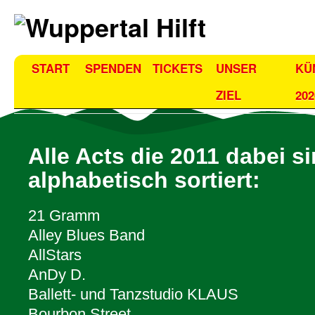
START
SPENDEN
TICKETS
UNSER
KÜ
ZIEL
202
Alle Acts die 2011 dabei si
alphabetisch sortiert:
21 Gramm
Alley Blues Band
AllStars
AnDy D.
Ballett- und Tanzstudio KLAUS
Bourbon Street