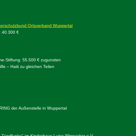
derschutzbund Ortsverband Wuppertal
: 40.300 €
he-Stiftung: 55.500 € zugunsten
lfe – Haiti zu gleichen Teilen
ING der Außenstelle in Wuppertal
 Zündfunke“ im Kinderhaus Luise Winnacker e.V