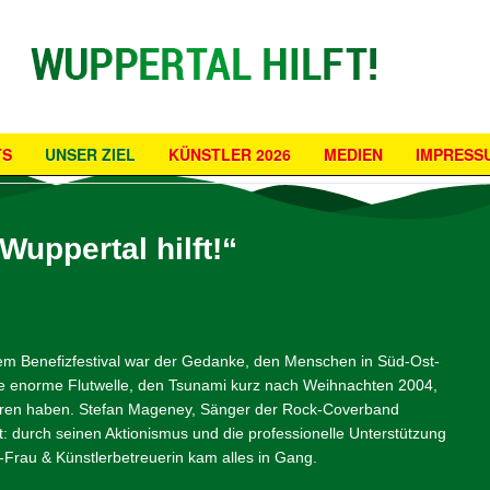
TS
UNSER ZIEL
KÜNSTLER 2026
MEDIEN
IMPRESS
uppertal hilft!“
m Benefizfestival war der Gedanke, den Menschen in Süd-Ost-
die enorme Flutwelle, den Tsunami kurz nach Weihnachten 2004,
loren haben. Stefan Mageney, Sänger der Rock-Coverband
at: durch seinen Aktionismus und die professionelle Unterstützung
-Frau & Künstlerbetreuerin kam alles in Gang.