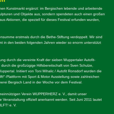
inen Kunstmarkt ergänzt: im Bergischen lebende und arbeitende
 Skulpturen und Objekte aus, sondern spendeten auch einen großen
aus Aktionen, die speziell für dieses Festival erfunden wurden,
summe erstmals durch die Bethe-Stiftung verdoppelt. Wir sind
t in den beiden folgenden Jahren wieder so enorm unterstützt
ung durch die vereinte Kraft der sieben Wuppertaler Autofit-
 durch die großzügige Hilfsbereitschaft von Sven Schulze,
pertal. Initiiert von Toni Mihalic / Autofit Ronsdorf wurden die
lft!“-Plattform mit Sport & Motor Ausstellung sowie zahlreichen
knerei Bergisch Land in der Woche vor dem Festival.
emeinnützigen Verein WUPPERHERZ e. V., damit unser
eranstaltung offiziell anerkannt werden. Seit Juni 2011 lautet
FT! e. V.