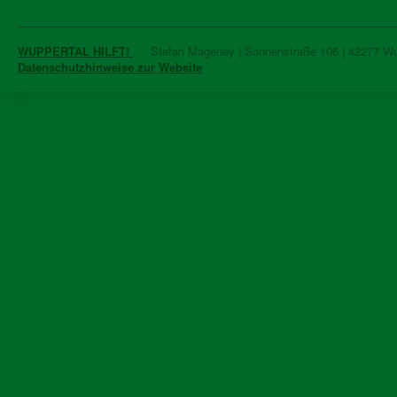
WUPPERTAL HILFT!
Stefan Mageney | Sonnenstraße 106 | 42277 Wupp
Datenschutzhinweise zur Website