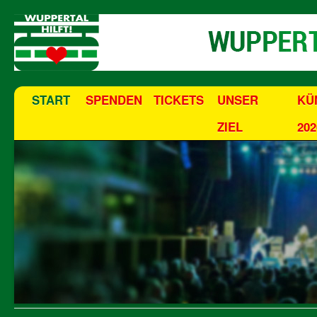
START
SPENDEN
TICKETS
UNSER
KÜ
ZIEL
202