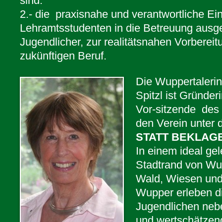
sind.
2.- die praxisnahe und verantwortliche E
Lehramtsstudenten in die Betreuung ausg
Jugendlicher, zur realitätsnahen Vorbereit
zukünftigen Beruf.
Die Wuppertalerin
Spitzl ist Gründer
Vor-sitzende des 
den Verein unter 
STATT BEKLAG
In einem ideal g
Stadtrand von Wup
Wald, Wiesen und 
Wupper erleben d
Jugendlichen neb
und wertschätzen