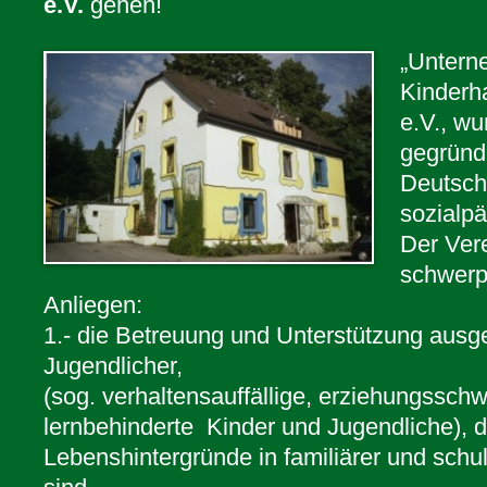
e.V.
gehen!
„Untern
Kinderh
e.V., wu
gegründe
Deutsch
sozialp
Der Vere
schwerp
Anliegen:
1.- die Betreuung und Unterstützung ausg
Jugendlicher,
(sog. verhaltensauffällige, erziehungssch
lernbehinderte Kinder und Jugendliche), d
Lebenshintergründe in familiärer und schul