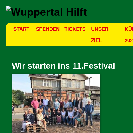
START
SPENDEN
TICKETS
UNSER
KÜ
ZIEL
202
Wir starten ins 11.Festival