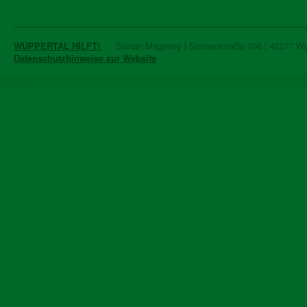
WUPPERTAL HILFT!
Stefan Mageney | Sonnenstraße 106 | 42277 Wupp
Datenschutzhinweise zur Website