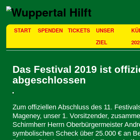
START
SPENDEN
TICKETS
UNSER
KÜ
ZIEL
202
Das Festival 2019 ist offizi
abgeschlossen
Zum offiziellen Abschluss des 11. Festiva
Mageney, unser 1. Vorsitzender, zusamm
Schirmherr Herrn Oberbürgermeister And
symbolischen Scheck über 25.000 € an Be