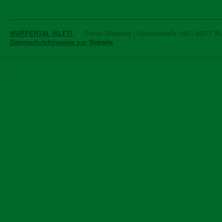
WUPPERTAL HILFT!
Stefan Mageney | Sonnenstraße 106 | 42277 Wupp
Datenschutzhinweise zur Website