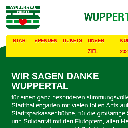
START
SPENDEN
TICKETS
UNSER
KÜ
ZIEL
202
WIR SAGEN DANKE
WUPPERTAL
für einen ganz besonderen stimmungsvoll
Stadthallengarten mit vielen tollen Acts au
Stadtsparkassenbühne, für die großartige
und Solidarität mit den Flutopfern, allen H