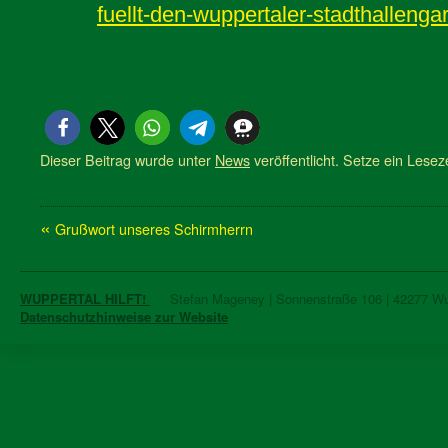
fuellt-den-wuppertaler-stadthalleng
Dieser Beitrag wurde unter
News
veröffentlicht. Setze ein Lese
«
Grußwort unseres Schirmherrn
WUPPERTAL HILFT!
Stefan Mageney | Sonnenstraße 106 | 42277 Wupp
Datenschutzhinweise zur Website