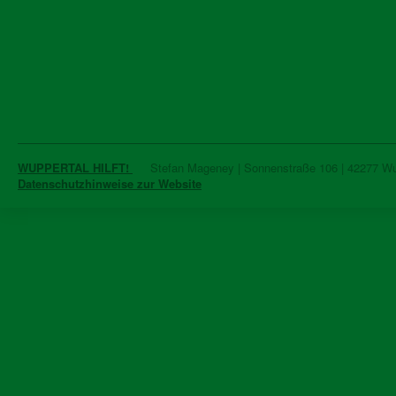
WUPPERTAL HILFT!
Stefan Mageney | Sonnenstraße 106 | 42277 Wupp
Datenschutzhinweise zur Website