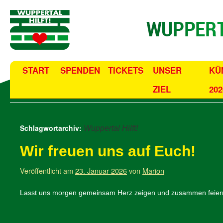
START
SPENDEN
TICKETS
UNSER
KÜ
ZIEL
202
Schlagwortarchiv:
Wuppertal Hilft!
Wir freuen uns auf Euch!
Veröffentlicht am
23. Januar 2026
von
Marion
Lasst uns morgen gemeinsam Herz zeigen und zusammen feier