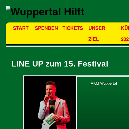
START
SPENDEN
TICKETS
UNSER
KÜ
ZIEL
202
LINE UP zum 15. Festival
AKM Wuppertal