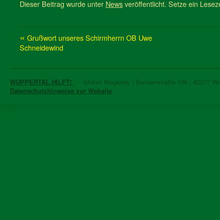
Dieser Beitrag wurde unter
News
veröffentlicht. Setze ein Lese
«
Grußwort unseres Schirmherrn OB Uwe
Schneidewind
WUPPERTAL HILFT!
Stefan Mageney | Sonnenstraße 106 | 42277 Wupp
Datenschutzhinweise zur Website