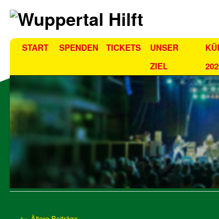
START
SPENDEN
TICKETS
UNSER
KÜ
ZIEL
202
←
Ältere Beiträge